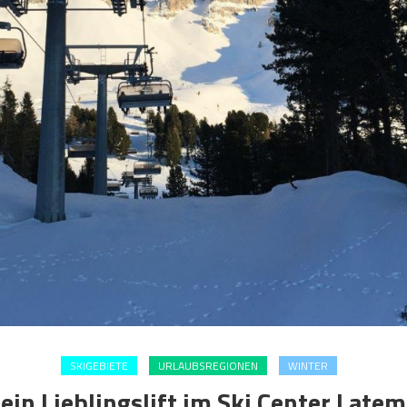
SKIGEBIETE
URLAUBSREGIONEN
WINTER
ein Lieblingslift im Ski Center Latem