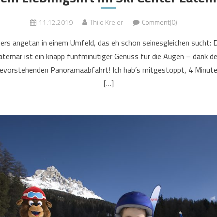
11.12.2019
Thilo Kreier
Comment(0)
nders angetan in einem Umfeld, das eh schon seinesgleichen sucht:
Latemar ist ein knapp fünfminütiger Genuss für die Augen – dank d
 bevorstehenden Panoramaabfahrt! Ich hab’s mitgestoppt, 4 Minut
[…]