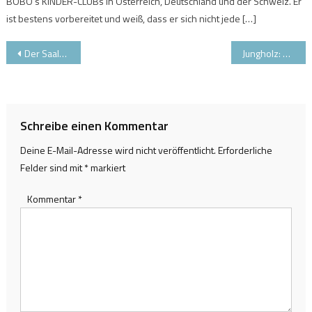
BOBO’s KINDER-CLUBs in Österreich, Deutschland und der Schweiz. Er
ist bestens vorbereitet und weiß, dass er sich nicht jede […]
Beitragsnavigation
Der Saalbacher Skiklau-Krimi
Jungholz: Mitarbeiter freundlich, Pisten familienfreundlich
Schreibe einen Kommentar
Deine E-Mail-Adresse wird nicht veröffentlicht.
Erforderliche
Felder sind mit
*
markiert
Kommentar
*