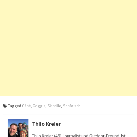
Tagged
Cébé
,
Goggle
,
Skibrille
,
Sphärisch
Thilo Kreier
Thilo Kreier (49), Journalist und Outdoor-Freund. Ist