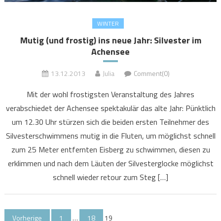
WINTER
Mutig (und frostig) ins neue Jahr: Silvester im
Achensee
13.12.2013
Julia
Comment(0)
Mit der wohl frostigsten Veranstaltung des Jahres
verabschiedet der Achensee spektakulär das alte Jahr: Pünktlich
um 12.30 Uhr stürzen sich die beiden ersten Teilnehmer des
Silvesterschwimmens mutig in die Fluten, um möglichst schnell
zum 25 Meter entfernten Eisberg zu schwimmen, diesen zu
erklimmen und nach dem Läuten der Silvesterglocke möglichst
schnell wieder retour zum Steg […]
Seitennummerierung
Vorherige
1
…
18
19