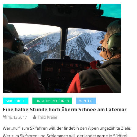
SKIGEBIETE
URLAUBSREGIONEN
WINTER
Eine halbe Stunde hoch überm Schnee am Latemar
18.12.2017
Thilo Kreier
Wer „nur“ zum Skifahren will, der findet in den Alpen ungezählte Ziele.
Wer zum Skifahren und Schlemmen will, der landet gerne in Südtirol.