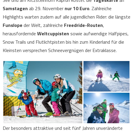
See und am Kitzsteinhorn Kaprun kostet die
Tageskarte
an
Samstagen
ab 29. November
nur 10 Euro
. Zahlreiche
Highlights warten zudem auf alle jugendlichen Rider: die längste
Funslope
der Welt, zahlreiche
Freedride-Routen
,
herausfordernde
Weltcuppisten
sowie aufwendige Halfpipes,
Snow Trails und Flutlichtpisten bis hin zum Kinderland für die
Kleinsten versprechen Schneevergnügen der Extraklasse.
Der besonders attraktive und seit fünf Jahren unveränderte