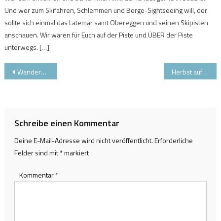
Und wer zum Skifahren, Schlemmen und Berge-Sightseeing will, der
sollte sich einmal das Latemar samt Obereggen und seinen Skipisten
anschauen. Wir waren für Euch auf der Piste und ÜBER der Piste
unterwegs. […]
Beitragsnavigation
Wandern, Winter und täglich Gondeln im Pitztal
Herbst auf Skiern und Wanderschuhen in Mayrhofen-Hippach
Schreibe einen Kommentar
Deine E-Mail-Adresse wird nicht veröffentlicht.
Erforderliche
Felder sind mit
*
markiert
Kommentar
*