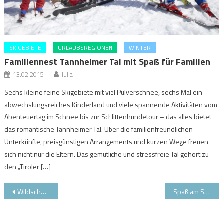
SKIGEBIETE
URLAUBSREGIONEN
WINTER
Familiennest Tannheimer Tal mit Spaß für Familien
13.02.2015
Julia
Sechs kleine feine Skigebiete mit viel Pulverschnee, sechs Mal ein
abwechslungsreiches Kinderland und viele spannende Aktivitäten vom
Abenteuertag im Schnee bis zur Schlittenhundetour – das alles bietet
das romantische Tannheimer Tal. Über die familienfreundlichen
Unterkünfte, preisgünstigen Arrangements und kurzen Wege freuen
sich nicht nur die Eltern. Das gemütliche und stressfreie Tal gehört zu
den „Tiroler […]
Beitragsnavigation
Wildschönau mit neuer Schatzbergbahn
Spaß am Skifahren lernen steht im Vordergrund