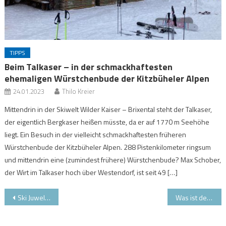
TIPPS
Beim Talkaser – in der schmackhaftesten
ehemaligen Würstchenbude der Kitzbüheler Alpen
24.01.2023
Thilo Kreier
Mittendrin in der Skiwelt Wilder Kaiser – Brixental steht der Talkaser,
der eigentlich Bergkaser heißen müsste, da er auf 1770 m Seehöhe
liegt. Ein Besuch in der vielleicht schmackhaftesten früheren
Würstchenbude der Kitzbüheler Alpen. 288 Pistenkilometer ringsum
und mittendrin eine (zumindest frühere) Würstchenbude? Max Schober,
der Wirt im Talkaser hoch über Westendorf, ist seit 49 […]
Beitragsnavigation
Ski Juwel Alpbachtal Wildschönau: Zuerst Kühe, dann die Kids
Was ist der richtige Protektor für meine Kinder?