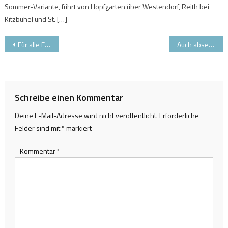
Sommer-Variante, führt von Hopfgarten über Westendorf, Reith bei
Kitzbühel und St. […]
Beitragsnavigation
Für alle Felle: „Schneewochen“ in den Ammergauer Alpen
Auch abseits der Piste in Altenmarkt-Zauchensee
Schreibe einen Kommentar
Deine E-Mail-Adresse wird nicht veröffentlicht.
Erforderliche
Felder sind mit
*
markiert
Kommentar
*