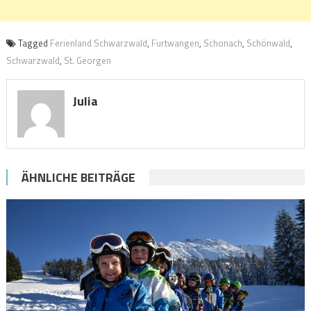
Tagged
Ferienland Schwarzwald
,
Furtwangen
,
Schonach
,
Schönwald
,
Schwarzwald
,
St. Georgen
Julia
ÄHNLICHE BEITRÄGE