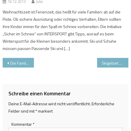
19.12.2013
Julia
Weihnachtszeit ist Ferienzeit, das heißt für viele Familien: ab auf die
Piste. Ob sichere Ausrüstung oder richtiges Verhalten, Eltern sollten
ihre Kinder immer für den Spaß im Schnee vorbereiten. Die Initiative
„Sicher im Schnee“ von INTERSPORT gibt Tipps, worauf es beim
Wintersport für die Kleinen besonders ankommt. Ski und Schuhe
müssen passen Passende Ski und […]
Beitragsnavigation
Die Familien-Skisaison kann starten in Oberjoch
Skigebiet Oberjoch startet an Weihnachten
Schreibe einen Kommentar
Deine E-Mail-Adresse wird nicht veröffentlicht.
Erforderliche
Felder sind mit
*
markiert
Kommentar
*