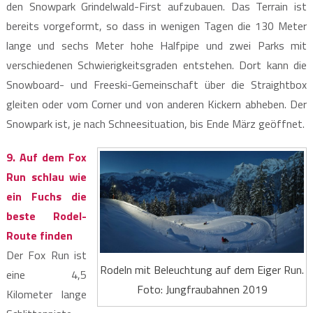
den Snowpark Grindelwald-First aufzubauen. Das Terrain ist
bereits vorgeformt, so dass in wenigen Tagen die 130 Meter
lange und sechs Meter hohe Halfpipe und zwei Parks mit
verschiedenen Schwierigkeitsgraden entstehen. Dort kann die
Snowboard- und Freeski-Gemeinschaft über die Straightbox
gleiten oder vom Corner und von anderen Kickern abheben. Der
Snowpark ist, je nach Schneesituation, bis Ende März geöffnet.
9. Auf dem Fox
Run schlau wie
ein Fuchs die
beste Rodel-
Route finden
Der Fox Run ist
Rodeln mit Beleuchtung auf dem Eiger Run.
eine 4,5
Foto: Jungfraubahnen 2019
Kilometer lange