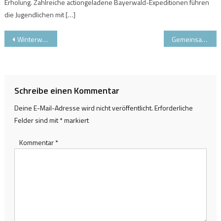
Erholung. Zahlreiche actiongeladene Bayerwald-Expeditionen führen
die Jugendlichen mit […]
Beitragsnavigation
Winterwandern im Tölzer Land: mit und ohne Ranger!
Gemeinsamer Skipass: Skifahren in der Zugspitz Arena Bayern-Tirol
Schreibe einen Kommentar
Deine E-Mail-Adresse wird nicht veröffentlicht.
Erforderliche
Felder sind mit
*
markiert
Kommentar
*