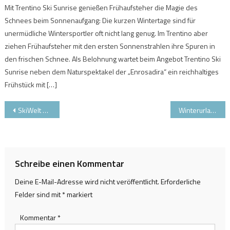
Mit Trentino Ski Sunrise genießen Frühaufsteher die Magie des
Schnees beim Sonnenaufgang: Die kurzen Wintertage sind für
unermüdliche Wintersportler oft nicht lang genug. Im Trentino aber
ziehen Frühaufsteher mit den ersten Sonnenstrahlen ihre Spuren in
den frischen Schnee. Als Belohnung wartet beim Angebot Trentino Ski
Sunrise neben dem Naturspektakel der „Enrosadira“ ein reichhaltiges
Frühstück mit […]
Beitragsnavigation
SkiWelt Wilder Kaiser – Brixental: Kids bis 15 Jahren gratis
Winterurlaub im Allgäu – wie wär’s mit Pfronten?
Schreibe einen Kommentar
Deine E-Mail-Adresse wird nicht veröffentlicht.
Erforderliche
Felder sind mit
*
markiert
Kommentar
*