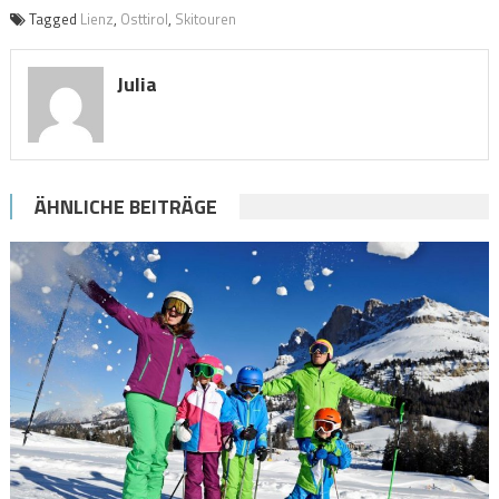
Tagged
Lienz
,
Osttirol
,
Skitouren
Julia
ÄHNLICHE BEITRÄGE