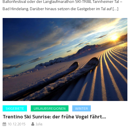
Ballonfestival oder der Langlaufmarathon SKI-TRAIL Tannheimer Tal –
Bad Hindelang. Darüber hinaus setzen die Gastgeber im Tal auf […]
SKIGEBIETE
URLAUBSREGIONEN
WINTER
Trentino Ski Sunrise: der frühe Vogel fährt…
10.12.2015
Julia