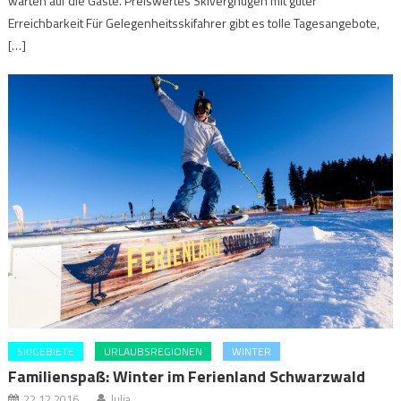
warten auf die Gäste. Preiswertes Skivergnügen mit guter
Erreichbarkeit Für Gelegenheitsskifahrer gibt es tolle Tagesangebote,
[…]
SKIGEBIETE
URLAUBSREGIONEN
WINTER
Familienspaß: Winter im Ferienland Schwarzwald
22.12.2016
Julia