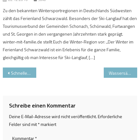
Zu den bekannten Wintersportregionen in Deutschlands Südwesten
zählt das Ferienland Schwarzwald. Besonders der Ski-Langlauf hat den
Tourismusverbund der Gemeinden Schonach, Schönwald, Furtwangen
und St. Georgen in den vergangenen Jahrzehnten stark geprägt.
winter-mit-familie.de stellt Euch die Winter-Region vor: „Der Winter im
Ferienland Schwarzwald ist ein Erlebenis für die ganze Familie,
gleichgültig ob man Interesse für Ski-Langlauf, […]
Beitragsnavigation
Schneller rauf aufs Brauneck und öfter wieder runter
Wassersäule bei Skijacken – wie viele Milimeter sind notwendig?
Schreibe einen Kommentar
Deine E-Mail-Adresse wird nicht veröffentlicht.
Erforderliche
Felder sind mit
*
markiert
Kommentar
*