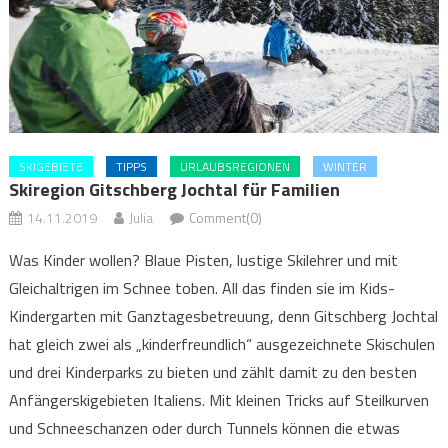
SKIGEBIETE
TIPPS
URLAUBSREGIONEN
WINTER
Skiregion Gitschberg Jochtal für Familien
14.11.2019
Julia
Comment(0)
Was Kinder wollen? Blaue Pisten, lustige Skilehrer und mit
Gleichaltrigen im Schnee toben. All das finden sie im Kids-
Kindergarten mit Ganztagesbetreuung, denn Gitschberg Jochtal
hat gleich zwei als „kinderfreundlich“ ausgezeichnete Skischulen
und drei Kinderparks zu bieten und zählt damit zu den besten
Anfängerskigebieten Italiens. Mit kleinen Tricks auf Steilkurven
und Schneeschanzen oder durch Tunnels können die etwas