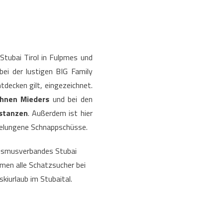
tubai Tirol in Fulpmes und
bei der lustigen BIG Family
ntdecken gilt, eingezeichnet.
ahnen Mieders
und bei den
stanzen
. Außerdem ist hier
 gelungene Schnappschüsse.
rismusverbandes Stubai
men alle Schatzsucher bei
skiurlaub im Stubaital.