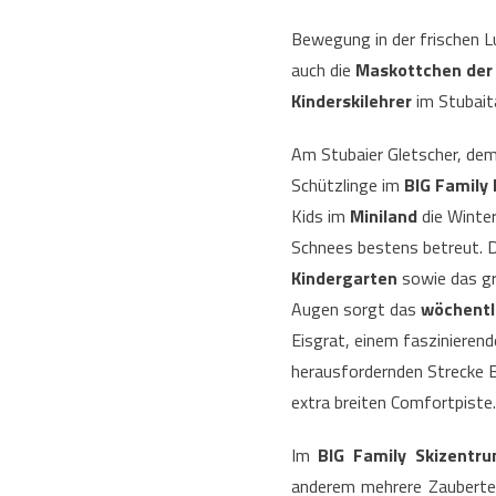
Bewegung in der frischen L
auch die
Maskottchen der 
Kinderskilehrer
im Stubaita
Am Stubaier Gletscher, dem
Schützlinge im
BIG Family 
Kids im
Miniland
die Winte
Schnees bestens betreut. 
Kindergarten
sowie das g
Augen sorgt das
wöchentli
Eisgrat, einem faszinierend
herausfordernden Strecke B
extra breiten Comfortpiste.
Im
BIG Family Skizentru
anderem mehrere Zaubertepp