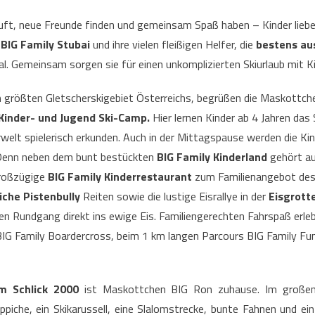
uft, neue Freunde finden und gemeinsam Spaß haben – Kinder liebe
BIG Family Stubai
und ihre vielen fleißigen Helfer, die
bestens au
l. Gemeinsam sorgen sie für einen unkomplizierten Skiurlaub mit Ki
 größten Gletscherskigebiet Österreichs, begrüßen die Maskottchen
Kinder- und Jugend Ski-Camp.
Hier lernen Kinder ab 4 Jahren das
rwelt spielerisch erkunden. Auch in der Mittagspause werden die Ki
Denn neben dem bunt bestückten
BIG Family Kinderland
gehört au
roßzügige
BIG Family Kinderrestaurant
zum Familienangebot des 
che Pistenbully
Reiten sowie die lustige Eisrallye in der
Eisgrott
en Rundgang direkt ins ewige Eis. Familiengerechten Fahrspaß erleb
IG Family Boardercross, beim 1 km langen Parcours BIG Family Fun
m Schlick 2000
ist Maskottchen BIG Ron zuhause. Im groß
iche, ein Skikarussell, eine Slalomstrecke, bunte Fahnen und ein