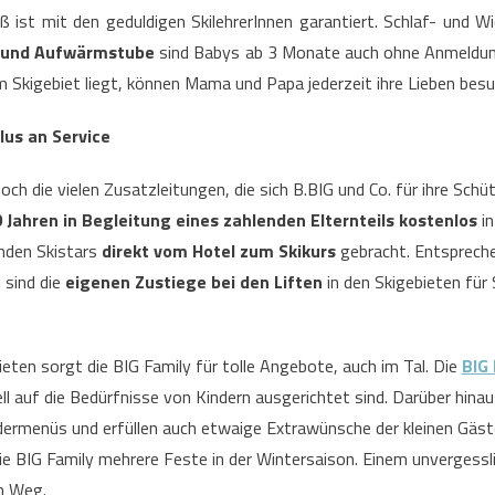
aß ist mit den geduldigen SkilehrerInnen garantiert. Schlaf- und W
- und Aufwärmstube
sind Babys ab 3 Monate auch ohne Anmeldung
 Skigebiet liegt, können Mama und Papa jederzeit ihre Lieben be
lus an Service
h die vielen Zusatzleitungen, die sich B.BIG und Co. für ihre Schü
 Jahren in Begleitung eines zahlenden Elternteils kostenlos
in
nden Skistars
direkt vom Hotel zum Skikurs
gebracht. Entsprech
l sind die
eigenen Zustiege bei den Liften
in den Skigebieten für 
bieten sorgt die BIG Family für tolle Angebote, auch im Tal. Die
BIG
ell auf die Bedürfnisse von Kindern ausgerichtet sind. Darüber hinau
dermenüs und erfüllen auch etwaige Extrawünsche der kleinen Gäst
ie BIG Family mehrere Feste in der Wintersaison. Einem unvergessli
im Weg.