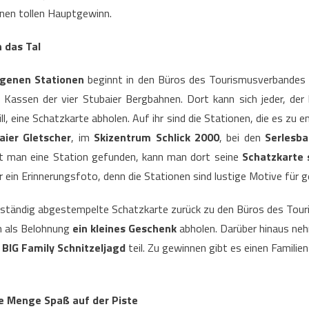
inen tollen Hauptgewinn.
 das Tal
rgenen Stationen
beginnt in den Büros des Tourismusverbandes S
Kassen der vier Stubaier Bergbahnen. Dort kann sich jeder, der 
, eine Schatzkarte abholen. Auf ihr sind die Stationen, die es zu e
aier Gletscher
, im
Skizentrum Schlick 2000
, bei den
Serlesb
t man eine Station gefunden, kann man dort seine
Schatzkarte 
r ein Erinnerungsfoto, denn die Stationen sind lustige Motive für
llständig abgestempelte Schatzkarte zurück zu den Büros des Tou
ch als Belohnung
ein kleines Geschenk
abholen. Darüber hinaus neh
BIG Family Schnitzeljagd
teil. Zu gewinnen gibt es einen Familien
e Menge Spaß auf der Piste