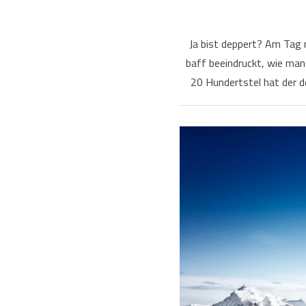
Ja bist deppert? Am Tag n
baff beeindruckt, wie ma
20 Hundertstel hat der 