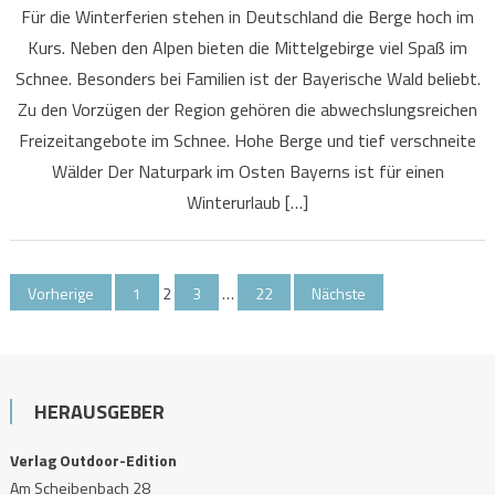
Für die Winterferien stehen in Deutschland die Berge hoch im
Kurs. Neben den Alpen bieten die Mittelgebirge viel Spaß im
Schnee. Besonders bei Familien ist der Bayerische Wald beliebt.
Zu den Vorzügen der Region gehören die abwechslungsreichen
Freizeitangebote im Schnee. Hohe Berge und tief verschneite
Wälder Der Naturpark im Osten Bayerns ist für einen
Winterurlaub […]
Seitennummerierung
Vorherige
1
2
3
…
22
Nächste
der
Beiträge
HERAUSGEBER
Verlag Outdoor-Edition
Am Scheibenbach 28