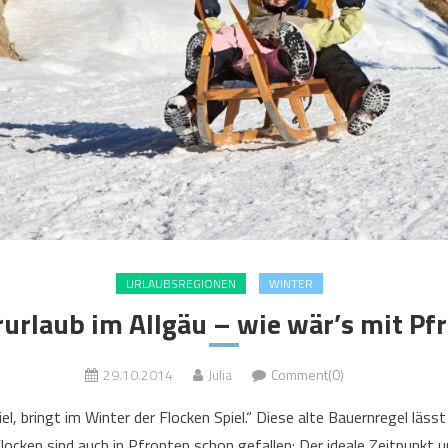
URLAUBSREGIONEN
WINTER
urlaub im Allgäu – wie wär’s mit Pf
29.10.2014
Julia
Comment(0)
el, bringt im Winter der Flocken Spiel.“ Diese alte Bauernregel läss
locken sind auch in Pfronten schon gefallen: Der ideale Zeitpunkt 