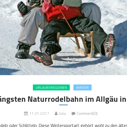
URLAUBSREGIONEN
WINTER
längsten Naturrodelbahn im Allgäu in
11.01.2017
Julia
Comment(0)
odeln oder Schlitteln: Diese Wintersportart gehört wohl zu den ält